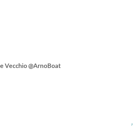
nte Vecchio @ArnoBoat
P