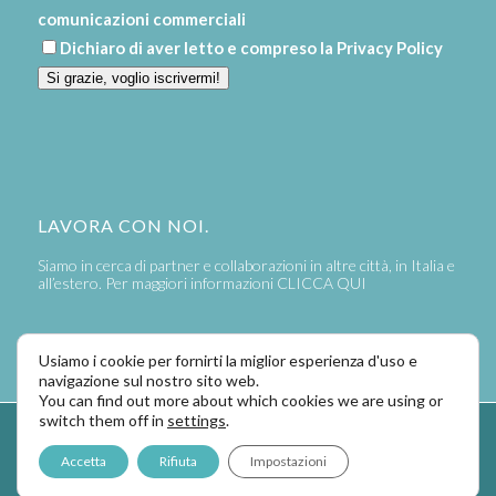
comunicazioni commerciali
Dichiaro di aver letto e compreso la
Privacy Policy
Si grazie, voglio iscrivermi!
LAVORA CON NOI.
Siamo in cerca di partner e collaborazioni in altre città, in Italia e
all’estero. Per maggiori informazioni
CLICCA QUI
Usiamo i cookie per fornirti la miglior esperienza d'uso e
navigazione sul nostro sito web.
You can find out more about which cookies we are using or
switch them off in
settings
.
Powered by
LaPivot Photo Graphic Communication
-
Enfold Theme by
Accetta
Rifiuta
Impostazioni
Kriesi