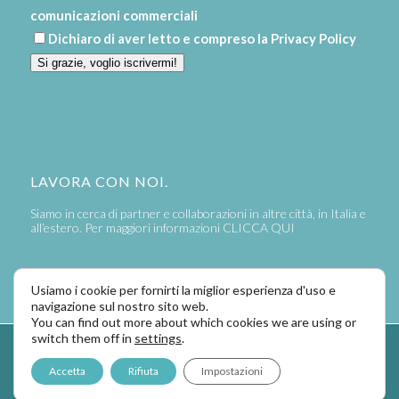
comunicazioni commerciali
Dichiaro di aver letto e compreso la
Privacy Policy
Si grazie, voglio iscrivermi!
LAVORA CON NOI.
Siamo in cerca di partner e collaborazioni in altre città, in Italia e
all’estero. Per maggiori informazioni
CLICCA QUI
Usiamo i cookie per fornirti la miglior esperienza d'uso e
navigazione sul nostro sito web.
You can find out more about which cookies we are using or
switch them off in
settings
.
Powered by
LaPivot Photo Graphic Communication
-
Enfold Theme by
Accetta
Rifiuta
Impostazioni
Kriesi