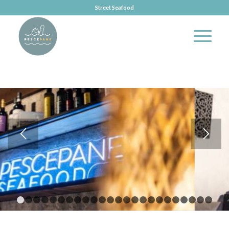
Street Seafood
1
2
3
4
5
6
7
8
9
10
11
12
13
14
15
16
17
18
19