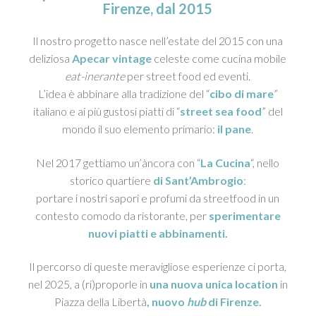
Firenze, dal 2015
Il nostro progetto nasce nell’estate del 2015 con una
deliziosa
Apecar vintage
celeste come cucina mobile
eat-inerante
per street food ed eventi.
L’idea è abbinare alla tradizione del “
cibo di mare
”
italiano e ai più gustosi piatti di “
street sea food
” del
mondo il suo elemento primario:
il pane
.
Nel 2017 gettiamo un’
àncora
con “
La Cucina
“, nello
storico quartiere
di Sant’Ambrogio
:
portare i nostri sapori e profumi da streetfood in un
contesto comodo da ristorante, per
sperimentare
nuovi piatti
e abbinamenti.
Il percorso di queste meravigliose esperienze ci porta,
nel 2025, a (ri)proporle in
una nuova unica location
in
Piazza della Libertà
, nuovo
hub
di Firenze.