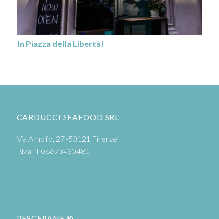
In Piazza della Libertà!
CARDUCCI SEAFOOD SRL
Via Arnolfo, 27 -50121 Firenze
P.iva IT 06673430481
PESCEPANE ®