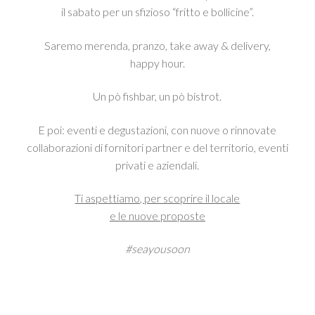
il sabato per un sfizioso “fritto e bollicine”.
Saremo merenda, pranzo, take away & delivery,
happy hour.
Un pò fishbar, un pò bistrot.
E poi: eventi e degustazioni, con nuove o rinnovate
collaborazioni di fornitori partner e del territorio, eventi
privati e aziendali.
Ti aspettiamo, per scoprire il locale
e le nuove proposte
#seayousoon