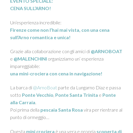
EVENTO SPECIALE:
CENA SULL’ARNO!
Un’esperienza incredibile:
Firenze come non l’hai mai vista, con una cena
sull’Arno romantica e unica!
Grazie alla collaborazione con gli amici di
@ARNOBOAT
e
@MALENCHINI
organizziamo un’ esperienza
impareggiabile:
una mini-crociera con cena in navigazione!
La barca di
@ArnoBoat
parte da Lungarno Diaz e passa
sotto
Ponte Vecchio
,
Ponte Santa Trinita
e
Ponte
alla Carraia
.
Poi prima della
pescaia Santa Rosa
vira per rientrare al
punto di ormeggio…
Questa
mini crociera
è una vera e propria
scoperta di