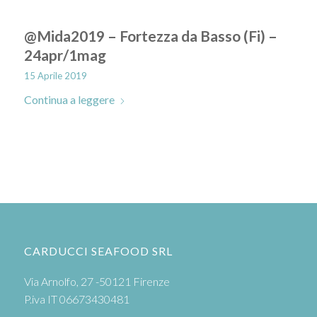
@Mida2019 – Fortezza da Basso (Fi) –
24apr/1mag
15 Aprile 2019
Continua a leggere
CARDUCCI SEAFOOD SRL
Via Arnolfo, 27 -50121 Firenze
P.iva IT 06673430481