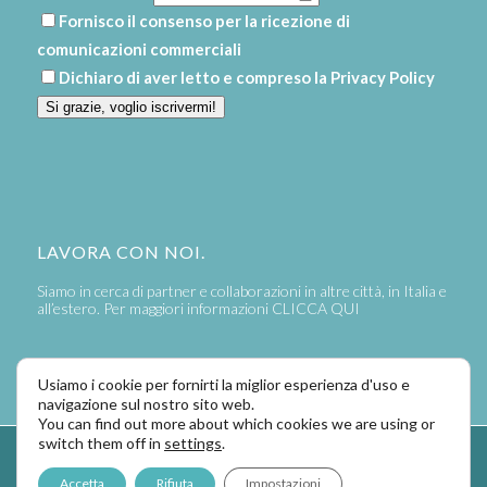
Fornisco il consenso per la ricezione di
comunicazioni commerciali
Dichiaro di aver letto e compreso la
Privacy Policy
Si grazie, voglio iscrivermi!
LAVORA CON NOI.
Siamo in cerca di partner e collaborazioni in altre città, in Italia e
all’estero. Per maggiori informazioni
CLICCA QUI
Usiamo i cookie per fornirti la miglior esperienza d'uso e
navigazione sul nostro sito web.
You can find out more about which cookies we are using or
switch them off in
settings
.
Powered by
LaPivot Photo Graphic Communication
-
Enfold Theme by
Accetta
Rifiuta
Impostazioni
Kriesi