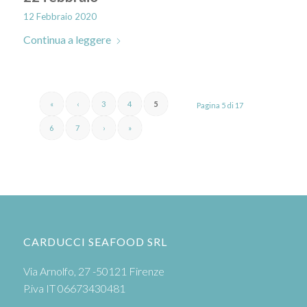
12 Febbraio 2020
Continua a leggere
«
‹
3
4
5
Pagina 5 di 17
6
7
›
»
CARDUCCI SEAFOOD SRL
Via Arnolfo, 27 -50121 Firenze
P.iva IT 06673430481