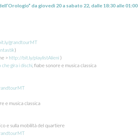
dell’Orologio” da giovedì 20 a sabato 22, dalle 18:30 alle 01:00
bit.ly/grandtourMT
ntastik
)
ne >
http://bit.ly/playlistAlieni
)
 che gira i dischi
, fiabe sonore e musica classica
/grandtourMT
re e musica classica
co e sulla mobilità del quartiere
/grandtourMT