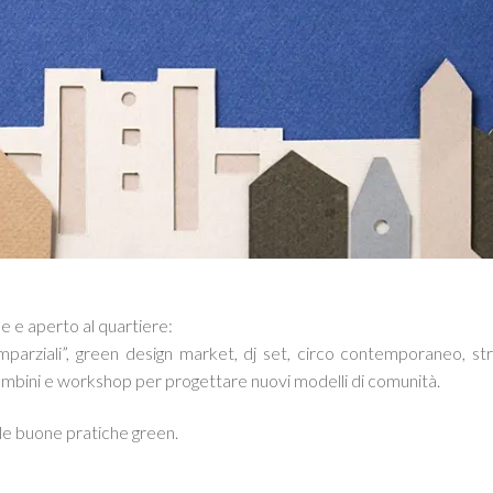
e e aperto al quartiere:
imparziali”, green design market, dj set, circo contemporaneo, st
 bambini e workshop per progettare nuovi modelli di comunità.
lle buone pratiche green.