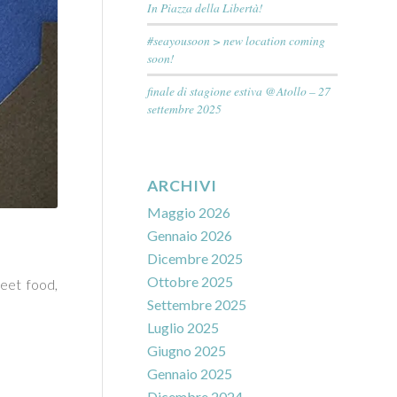
In Piazza della Libertà!
#seayousoon > new location coming
soon!
finale di stagione estiva @Atollo – 27
settembre 2025
ARCHIVI
Maggio 2026
Gennaio 2026
Dicembre 2025
Ottobre 2025
reet food,
Settembre 2025
Luglio 2025
Giugno 2025
Gennaio 2025
Dicembre 2024