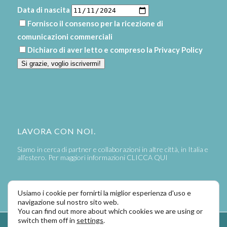
Data di nascita
Fornisco il consenso per la ricezione di
comunicazioni commerciali
Dichiaro di aver letto e compreso la
Privacy Policy
Si grazie, voglio iscrivermi!
LAVORA CON NOI.
Siamo in cerca di partner e collaborazioni in altre città, in Italia e
all’estero. Per maggiori informazioni
CLICCA QUI
Usiamo i cookie per fornirti la miglior esperienza d'uso e
navigazione sul nostro sito web.
You can find out more about which cookies we are using or
switch them off in
settings
.
Powered by
LaPivot Photo Graphic Communication
-
Enfold Theme by