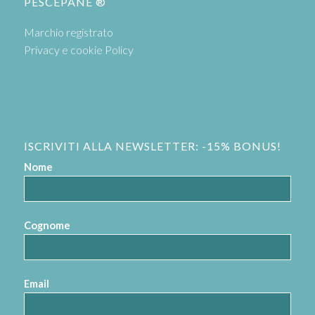
PESCEPANE ®
Marchio registrato
Privacy e cookie Policy
ISCRIVITI ALLA NEWSLETTER: -15% BONUS!
Nome
Cognome
Email