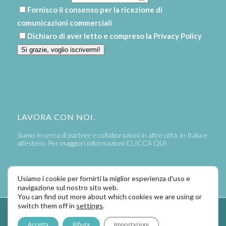
Fornisco il consenso per la ricezione di
comunicazioni commerciali
Dichiaro di aver letto e compreso la
Privacy Policy
Si grazie, voglio iscrivermi!
LAVORA CON NOI.
Siamo in cerca di partner e collaborazioni in altre città, in Italia e
all’estero. Per maggiori informazioni
CLICCA QUI
Usiamo i cookie per fornirti la miglior esperienza d'uso e
navigazione sul nostro sito web.
You can find out more about which cookies we are using or
switch them off in
settings
.
Powered by
LaPivot Photo Graphic Communication
-
Enfold Theme by
Accetta
Rifiuta
Impostazioni
Kriesi