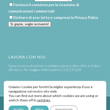
Fornisco il consenso per la ricezione di
comunicazioni commerciali
Dichiaro di aver letto e compreso la
Privacy Policy
Si grazie, voglio iscrivermi!
LAVORA CON NOI.
Siamo in cerca di partner e collaborazioni in altre città, in Italia e
all’estero. Per maggiori informazioni
CLICCA QUI
Usiamo i cookie per fornirti la miglior esperienza d'uso e
navigazione sul nostro sito web.
You can find out more about which cookies we are using or
switch them off in
settings
.
Powered by
LaPivot Photo Graphic Communication
-
Enfold Theme by
Accetta
Rifiuta
Impostazioni
Kriesi