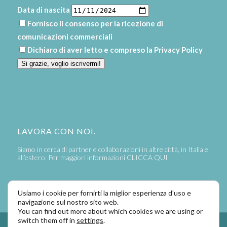
Data di nascita
Fornisco il consenso per la ricezione di
comunicazioni commerciali
Dichiaro di aver letto e compreso la
Privacy Policy
Si grazie, voglio iscrivermi!
LAVORA CON NOI.
Siamo in cerca di partner e collaborazioni in altre città, in Italia e
all’estero. Per maggiori informazioni
CLICCA QUI
Usiamo i cookie per fornirti la miglior esperienza d'uso e
navigazione sul nostro sito web.
You can find out more about which cookies we are using or
switch them off in
settings
.
Powered by
LaPivot Photo Graphic Communication
-
Enfold Theme by