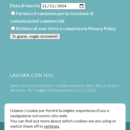
Data di nascita
Fornisco il consenso per la ricezione di
comunicazioni commerciali
Dichiaro di aver letto e compreso la
Privacy Policy
Si grazie, voglio iscrivermi!
LAVORA CON NOI.
Siamo in cerca di partner e collaborazioni in altre città, in Italia e
all’estero. Per maggiori informazioni
CLICCA QUI
Usiamo i cookie per fornirti la miglior esperienza d'uso e
navigazione sul nostro sito web.
You can find out more about which cookies we are using or
switch them off in
settings
.
Powered by
LaPivot Photo Graphic Communication
-
Enfold Theme by