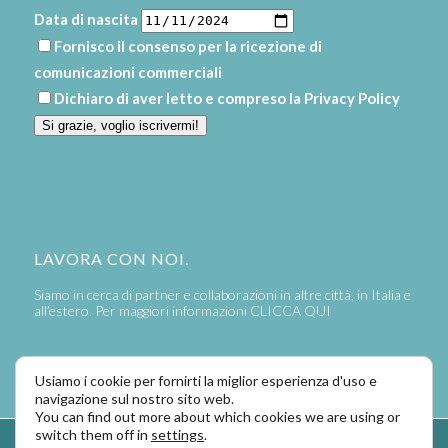
Data di nascita
Fornisco il consenso per la ricezione di
comunicazioni commerciali
Dichiaro di aver letto e compreso la
Privacy Policy
Si grazie, voglio iscrivermi!
LAVORA CON NOI.
Siamo in cerca di partner e collaborazioni in altre città, in Italia e
all’estero. Per maggiori informazioni
CLICCA QUI
Usiamo i cookie per fornirti la miglior esperienza d'uso e
navigazione sul nostro sito web.
You can find out more about which cookies we are using or
switch them off in
settings
.
Powered by
LaPivot Photo Graphic Communication
-
Enfold Theme by