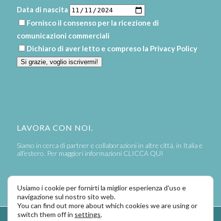
Data di nascita
Fornisco il consenso per la ricezione di
comunicazioni commerciali
Dichiaro di aver letto e compreso la
Privacy Policy
Si grazie, voglio iscrivermi!
LAVORA CON NOI.
Siamo in cerca di partner e collaborazioni in altre città, in Italia e
all’estero. Per maggiori informazioni
CLICCA QUI
Usiamo i cookie per fornirti la miglior esperienza d'uso e
navigazione sul nostro sito web.
You can find out more about which cookies we are using or
switch them off in
settings
.
Powered by
LaPivot Photo Graphic Communication
-
Enfold Theme by