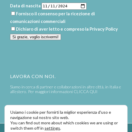
Data di nascita
Fornisco il consenso per la ricezione di
comunicazioni commerciali
Dichiaro di aver letto e compreso la
Privacy Policy
Si grazie, voglio iscrivermi!
LAVORA CON NOI.
Siamo in cerca di partner e collaborazioni in altre città, in Italia e
all’estero. Per maggiori informazioni
CLICCA QUI
Usiamo i cookie per fornirti la miglior esperienza d'uso e
navigazione sul nostro sito web.
You can find out more about which cookies we are using or
switch them off in
settings
.
Powered by
LaPivot Photo Graphic Communication
-
Enfold Theme by