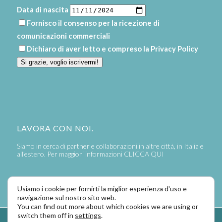
Data di nascita
Fornisco il consenso per la ricezione di
comunicazioni commerciali
Dichiaro di aver letto e compreso la
Privacy Policy
Si grazie, voglio iscrivermi!
LAVORA CON NOI.
Siamo in cerca di partner e collaborazioni in altre città, in Italia e
all’estero. Per maggiori informazioni
CLICCA QUI
Usiamo i cookie per fornirti la miglior esperienza d'uso e
navigazione sul nostro sito web.
You can find out more about which cookies we are using or
switch them off in
settings
.
Powered by
LaPivot Photo Graphic Communication
-
Enfold Theme by