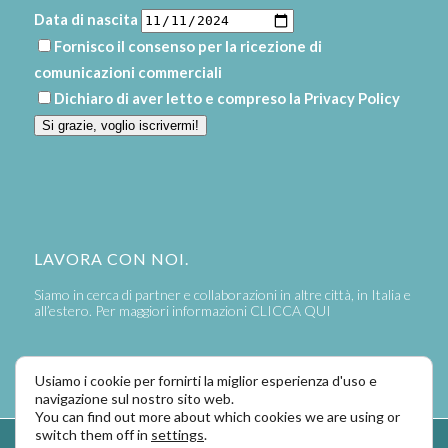
Data di nascita
Fornisco il consenso per la ricezione di
comunicazioni commerciali
Dichiaro di aver letto e compreso la
Privacy Policy
Si grazie, voglio iscrivermi!
LAVORA CON NOI.
Siamo in cerca di partner e collaborazioni in altre città, in Italia e
all’estero. Per maggiori informazioni
CLICCA QUI
Usiamo i cookie per fornirti la miglior esperienza d'uso e
navigazione sul nostro sito web.
You can find out more about which cookies we are using or
switch them off in
settings
.
Powered by
LaPivot Photo Graphic Communication
-
Enfold Theme by