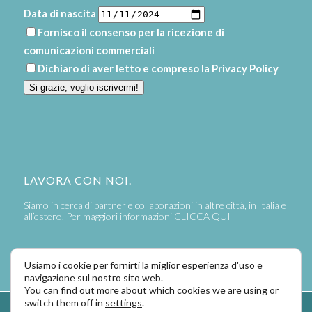
Data di nascita
Fornisco il consenso per la ricezione di
comunicazioni commerciali
Dichiaro di aver letto e compreso la
Privacy Policy
Si grazie, voglio iscrivermi!
LAVORA CON NOI.
Siamo in cerca di partner e collaborazioni in altre città, in Italia e
all’estero. Per maggiori informazioni
CLICCA QUI
Usiamo i cookie per fornirti la miglior esperienza d'uso e
navigazione sul nostro sito web.
You can find out more about which cookies we are using or
switch them off in
settings
.
Powered by
LaPivot Photo Graphic Communication
-
Enfold Theme by