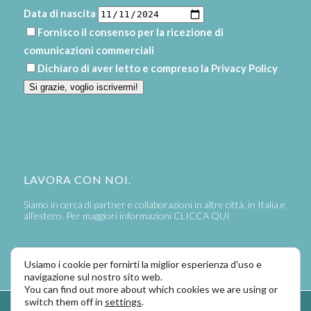
Data di nascita
Fornisco il consenso per la ricezione di
comunicazioni commerciali
Dichiaro di aver letto e compreso la
Privacy Policy
Si grazie, voglio iscrivermi!
LAVORA CON NOI.
Siamo in cerca di partner e collaborazioni in altre città, in Italia e
all’estero. Per maggiori informazioni
CLICCA QUI
Usiamo i cookie per fornirti la miglior esperienza d'uso e
navigazione sul nostro sito web.
You can find out more about which cookies we are using or
switch them off in
settings
.
Powered by
LaPivot Photo Graphic Communication
-
Enfold Theme by