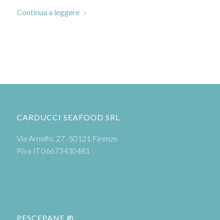
Continua a leggere
CARDUCCI SEAFOOD SRL
Via Arnolfo, 27 -50121 Firenze
P.iva IT 06673430481
PESCEPANE ®