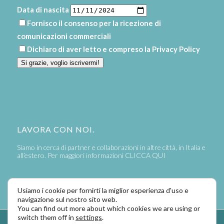
Data di nascita
Fornisco il consenso per la ricezione di
comunicazioni commerciali
Dichiaro di aver letto e compreso la
Privacy Policy
Si grazie, voglio iscrivermi!
LAVORA CON NOI.
Siamo in cerca di partner e collaborazioni in altre città, in Italia e
all’estero. Per maggiori informazioni
CLICCA QUI
Usiamo i cookie per fornirti la miglior esperienza d'uso e
navigazione sul nostro sito web.
You can find out more about which cookies we are using or
switch them off in
settings
.
Powered by
LaPivot Photo Graphic Communication
-
Enfold Theme by