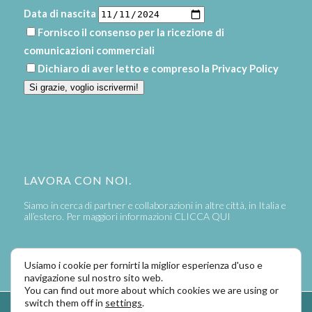
Data di nascita
Fornisco il consenso per la ricezione di
comunicazioni commerciali
Dichiaro di aver letto e compreso la
Privacy Policy
Si grazie, voglio iscrivermi!
LAVORA CON NOI.
Siamo in cerca di partner e collaborazioni in altre città, in Italia e
all’estero. Per maggiori informazioni
CLICCA QUI
Usiamo i cookie per fornirti la miglior esperienza d'uso e
navigazione sul nostro sito web.
You can find out more about which cookies we are using or
switch them off in
settings
.
Powered by
LaPivot Photo Graphic Communication
-
Enfold Theme by