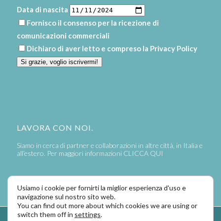
Data di nascita
Fornisco il consenso per la ricezione di
comunicazioni commerciali
Dichiaro di aver letto e compreso la
Privacy Policy
Si grazie, voglio iscrivermi!
LAVORA CON NOI.
Siamo in cerca di partner e collaborazioni in altre città, in Italia e
all’estero. Per maggiori informazioni
CLICCA QUI
Usiamo i cookie per fornirti la miglior esperienza d'uso e
navigazione sul nostro sito web.
You can find out more about which cookies we are using or
switch them off in
settings
.
Powered by
LaPivot Photo Graphic Communication
-
Enfold Theme by