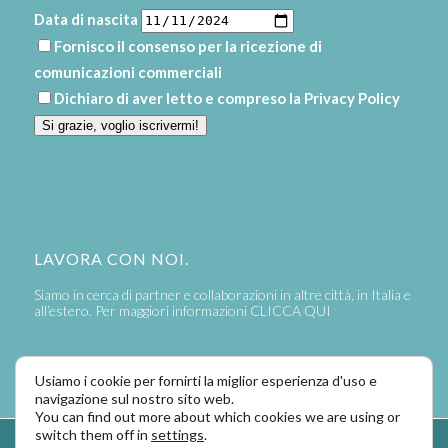
Data di nascita
Fornisco il consenso per la ricezione di
comunicazioni commerciali
Dichiaro di aver letto e compreso la
Privacy Policy
Si grazie, voglio iscrivermi!
LAVORA CON NOI.
Siamo in cerca di partner e collaborazioni in altre città, in Italia e
all’estero. Per maggiori informazioni
CLICCA QUI
Usiamo i cookie per fornirti la miglior esperienza d'uso e
navigazione sul nostro sito web.
You can find out more about which cookies we are using or
switch them off in
settings
.
Powered by
LaPivot Photo Graphic Communication
-
Enfold Theme by