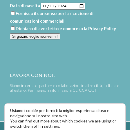
Data di nascita
Fornisco il consenso per la ricezione di
comunicazioni commerciali
Dichiaro di aver letto e compreso la
Privacy Policy
Si grazie, voglio iscrivermi!
LAVORA CON NOI.
Siamo in cerca di partner e collaborazioni in altre città, in Italia e
all’estero. Per maggiori informazioni
CLICCA QUI
Usiamo i cookie per fornirti la miglior esperienza d'uso e
navigazione sul nostro sito web.
You can find out more about which cookies we are using or
switch them off in
settings
.
Powered by
LaPivot Photo Graphic Communication
-
Enfold Theme by