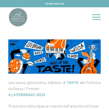
Street Seafood
Una nuova, golosissima, edizione di
TASTE
alla Fortezza
da Basso / Firenze:
4 | 6 FEBBRAIO 2023
Troverai la mitica Apecar celeste nell’area Street Food