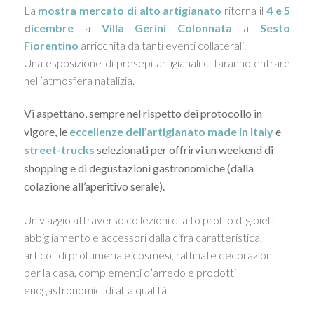
La
mostra mercato di alto artigianato
ritorna il
4 e 5
dicembre
a
Villa Gerini Colonnata
a
Sesto
Fiorentino
arricchita da tanti eventi collaterali.
Una esposizione di presepi artigianali ci faranno entrare
nell’atmosfera natalizia.
Vi aspettano, sempre nel rispetto dei protocollo in
vigore, le
eccellenze dell’artigianato made in Italy
e
street-trucks
selezionati per offrirvi un weekend di
shopping e di degustazioni gastronomiche (dalla
colazione all’aperitivo serale).
Un viaggio attraverso collezioni di alto profilo di gioielli,
abbigliamento e accessori dalla cifra caratteristica,
articoli di profumeria e cosmesi, raffinate decorazioni
per la casa, complementi d’arredo e prodotti
enogastronomici di alta qualità.