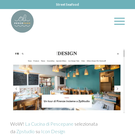
Street Seafood
WoW!
La Cucina di Pescepane
selezionata
da
Zpstudio
su
Icon Design