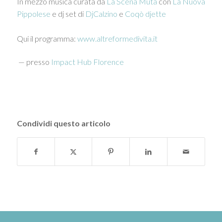
In mezzo musica curata da
La Scena Muta
con
La Nuova
Pippolese
e dj set di
DjCalzino
e
Coqò djette
Qui il programma:
www.altreformedivita.it
— presso
Impact Hub Florence
Condividi questo articolo