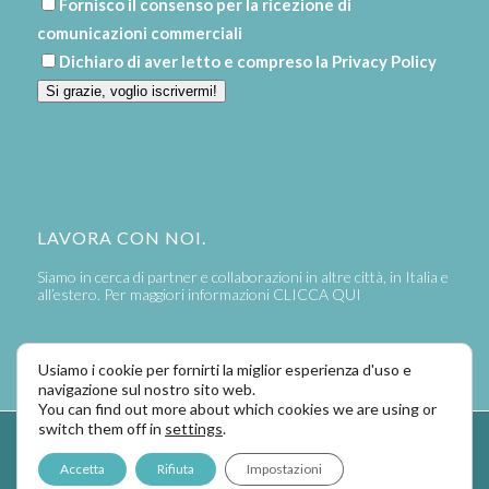
Fornisco il consenso per la ricezione di
comunicazioni commerciali
Dichiaro di aver letto e compreso la
Privacy Policy
Si grazie, voglio iscrivermi!
LAVORA CON NOI.
Siamo in cerca di partner e collaborazioni in altre città, in Italia e
all’estero. Per maggiori informazioni
CLICCA QUI
Usiamo i cookie per fornirti la miglior esperienza d'uso e
navigazione sul nostro sito web.
You can find out more about which cookies we are using or
switch them off in
settings
.
Powered by
LaPivot Photo Graphic Communication
-
Enfold Theme by
Accetta
Rifiuta
Impostazioni
Kriesi