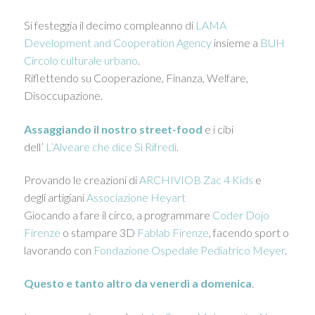
Si festeggia il decimo compleanno di
LAMA
Development and Cooperation Agency
insieme a
BUH
Circolo culturale urbano
.
Riflettendo su Cooperazione, Finanza, Welfare,
Disoccupazione.
Assaggiando il nostro street-food
e i cibi
dell’
L’Alveare che dice Sì Rifredi
.
Provando le creazioni di
ARCHIVIOB
Zac 4 Kids
e
degli
artigiani
Associazione Heyart
Giocando a fare il circo, a programmare
Coder Dojo
Firenze
o stampare 3D
Fablab Firenze
, facendo sport o
lavorando con
Fondazione Ospedale Pediatrico Meyer
.
Questo e tanto altro da venerdì a domenica
.