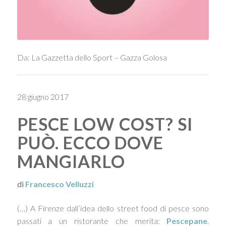
Da: La Gazzetta dello Sport – Gazza Golosa
28 giugno 2017
PESCE LOW COST? SI
PUÒ. ECCO DOVE
MANGIARLO
di
Francesco Velluzzi
(…) A Fi­renze dall’idea dello street fo­od di pesce sono
passati a un ri­storante che merita:
Pescepa­ne
.