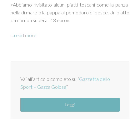
«Abbiamo rivisitato alcuni piatti toscani come la panza­
nella di mare o la pappa al pomodoro di pesce. Un piat­to
da noi non supera i 13 eu­ro».
…read more
Vai all’articolo completo su “
Gazzetta dello
Sport – Gazza Golosa
”
Leggi