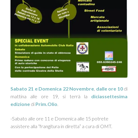
Sabato 21 e Domenica 22 Novembre
,
dalle
ore 10
di
mattina alle ore 19, si terrà la
diciassettesima
edizione
di
Prim.Olio
.
-Sabato alle ore 11 e Domenica alle 15 potrete
assistere alla “frangitura in diretta” a cura di OMT.