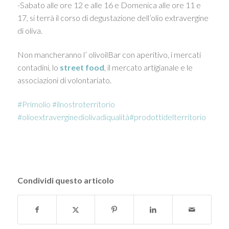
-Sabato alle ore 12 e alle 16 e Domenica alle ore 11 e
17, si terrà il corso di degustazione dell’olio extravergine
di oliva.
Non mancheranno l’ olivoilBar con aperitivo, i mercati
contadini, lo
street food
, il mercato artigianale e le
associazioni di volontariato.
‪#‎
Primolio‬
‪#‎
ilnostroterritorio‬
‪#‎
olioextraverginediolivadiqualità‬
‪#‎
prodottidelterritorio‬
Condividi questo articolo