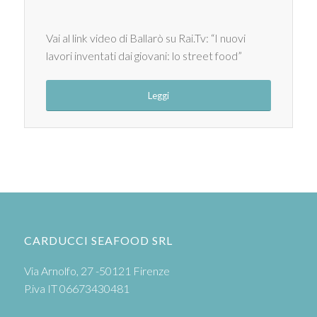
Vai al link video di Ballarò su Rai.Tv: “I nuovi
lavori inventati dai giovani: lo street food”
Leggi
CARDUCCI SEAFOOD SRL
Via Arnolfo, 27 -50121 Firenze
P.iva IT 06673430481