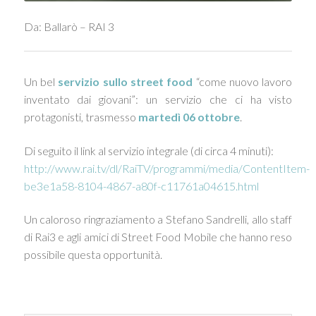
Da: Ballarò – RAI 3
Un bel
servizio sullo street food
“come nuovo lavoro
inventato dai giovani”: un servizio che ci ha visto
protagonisti, trasmesso
martedì 06 ottobre
.
Di seguito il link al servizio integrale (di circa 4 minuti):
http://www.rai.tv/dl/RaiTV/programmi/media/ContentItem-
be3e1a58-8104-4867-a80f-c11761a04615.html
Un caloroso ringraziamento a Stefano Sandrelli, allo staff
di Rai3 e agli amici di Street Food Mobile che hanno reso
possibile questa opportunità.