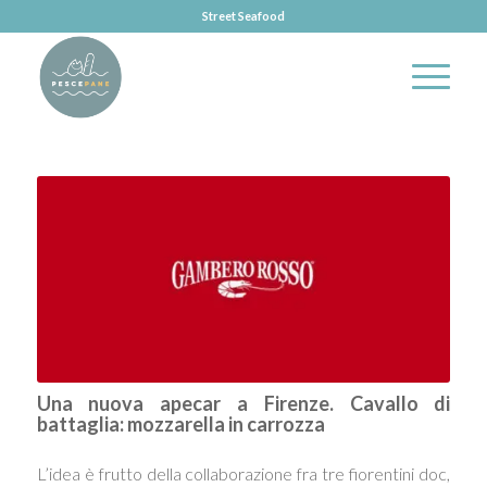
Street Seafood
Una nuova apecar a Firenze. Cavallo di
battaglia: mozzarella in carrozza
L’idea è frutto della collaborazione fra tre fiorentini doc,