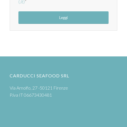
(.it)
”
Leggi
CARDUCCI SEAFOOD SRL
Via Arnolfo, 27 -50121 Firenze
P.iva IT 06673430481