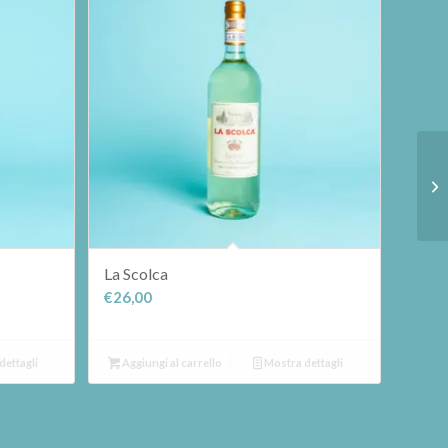
La Scolca
€
26,00
dettagli
Aggiungi al carrello
Mostra dettagli