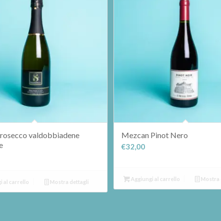
prosecco valdobbiadene
Mezcan Pinot Nero
e
€
32,00
Aggiungi al carrello
Mostra 
 al carrello
Mostra dettagli