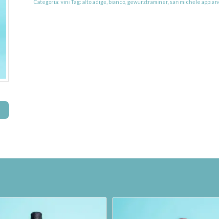
Categoria:
vini
Tag:
alto adige
,
bianco
,
gewurztraminer
,
san michele appian