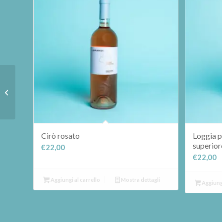
Cheese cake con
cioccolato
Cirò rosato
Loggia 
superior
€
22,00
€
22,00
Aggiungi al carrello
Mostra dettagli
Aggiungi