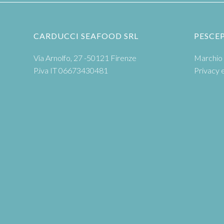
CARDUCCI SEAFOOD SRL
PESCE
Via Arnolfo, 27 -50121 Firenze
Marchio 
P.iva IT 06673430481
Privacy 