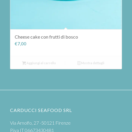
Cheese cake con frutti di bosco
€
7,00
Aggiungi al carrello
Mostra dettagli
CARDUCCI SEAFOOD SRL
Via Arnolfo, 27 -50121 Firenze
P.iva IT 06673430481