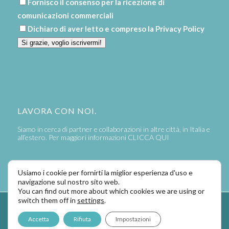
Fornisco il consenso per la ricezione di
comunicazioni commerciali
Dichiaro di aver letto e compreso la
Privacy Policy
Si grazie, voglio iscrivermi!
LAVORA CON NOI.
Siamo in cerca di partner e collaborazioni in altre città, in Italia e
all’estero. Per maggiori informazioni
CLICCA QUI
Usiamo i cookie per fornirti la miglior esperienza d'uso e
navigazione sul nostro sito web.
You can find out more about which cookies we are using or
switch them off in
settings
.
Powered by
LaPivot Photo Graphic Communication
-
Enfold Theme by
Accetta
Rifiuta
Impostazioni
Kriesi