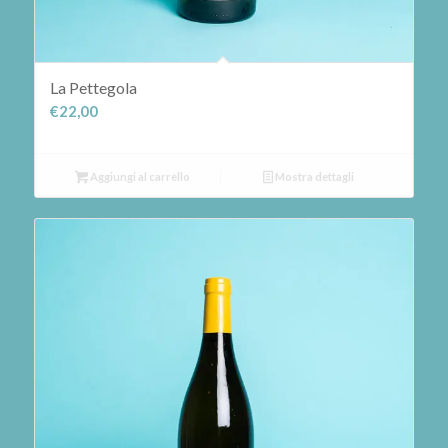
La Pettegola
€
22,00
Aggiungi al carrello
Mostra dettagli