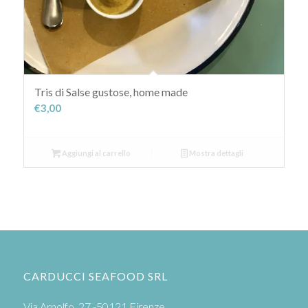
Tris di Salse gustose, home made
€
3,00
Aggiungi al carrello
Mostra dettagli
CARDUCCI SEAFOOD SRL
Via Arnolfo, 27 -50121 Firenze