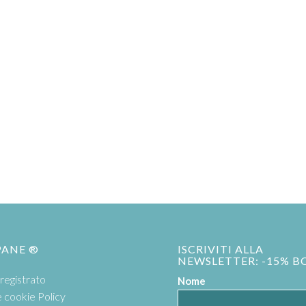
PANE ®
ISCRIVITI ALLA
NEWSLETTER: -15% B
registrato
Nome
e cookie Policy