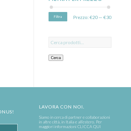
Filtra
Prezzo:
€20
—
€30
Cerca
LAVORA CON NOI.
ONUS!
Siamo in cerca di partner e collaborazioni
in altre città, in Italia e all’estero. Per
maggiori informazioni
CLICCA QUI