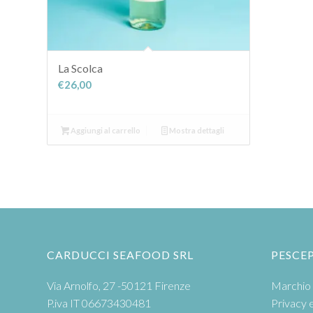
La Scolca
€
26,00
Aggiungi al carrello
Mostra dettagli
CARDUCCI SEAFOOD SRL
PESCE
Via Arnolfo, 27 -50121 Firenze
Marchio 
P.iva IT 06673430481
Privacy 