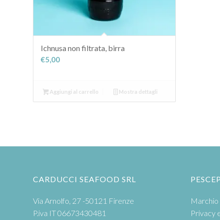
Ichnusa non filtrata, birra
€
5,00
Aggiungi al carrello
Mostra dettagli
CARDUCCI SEAFOOD SRL
PESCE
Via Arnolfo, 27 -50121 Firenze
Marchio 
P.iva IT 06673430481
Privacy 