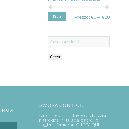
Filtra
Prezzo:
€0
—
€10
Cerca
LAVORA CON NOI.
ONUS!
Siamo in cerca di partner e collaborazioni
in altre città, in Italia e all’estero. Per
maggiori informazioni
CLICCA QUI