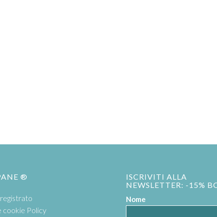
PANE ®
ISCRIVITI ALLA
NEWSLETTER: -15% B
registrato
Nome
e cookie Policy