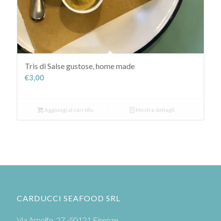
Tris di Salse gustose, home made
€
3,00
Aggiungi al carrello
Mostra dettagli
CARDUCCI SEAFOOD SRL
Via Arnolfo, 27 -50121 Firenze