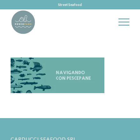
Street Seafood
CARDUCCI SEAFOOD SRL