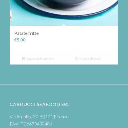
Patate fritte
€
5,00
Aggiungi al carrello
Mostra dettagli
CARDUCCI SEAFOOD SRL
Via Arnolfo, 27 -50121 Firenze
P.iva IT 06673430481