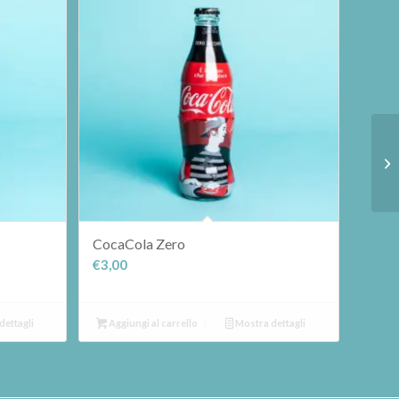
CocaCola Zero
€
3,00
dettagli
Aggiungi al carrello
Mostra dettagli