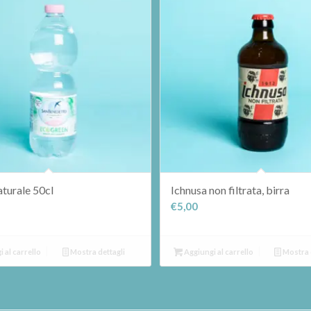
turale 50cl
Ichnusa non filtrata, birra
€
5,00
 al carrello
Mostra dettagli
Aggiungi al carrello
Mostra 