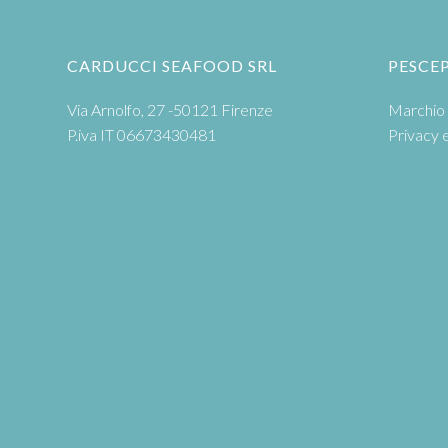
CARDUCCI SEAFOOD SRL
PESCE
Via Arnolfo, 27 -50121 Firenze
Marchio 
P.iva IT 06673430481
Privacy 