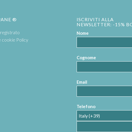
PANE ®
ISCRIVITI ALLA
NEWSLETTER: -15% B
registrato
Nome
e cookie Policy
Cognome
Email
Telefono