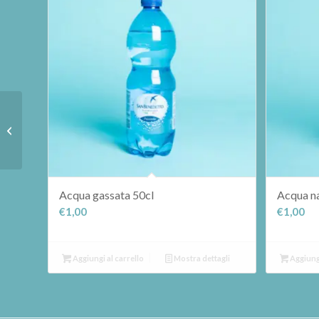
Loggia prosecco
valdobbiadene
superiore
Acqua gassata 50cl
Acqua na
€
1,00
€
1,00
Aggiungi al carrello
Mostra dettagli
Aggiungi