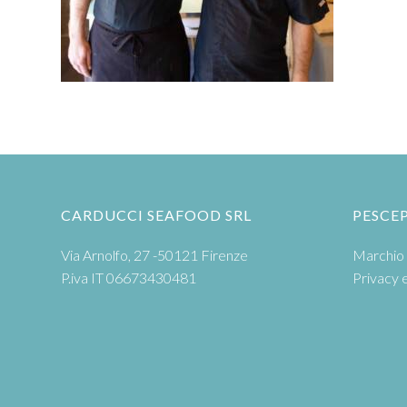
CARDUCCI SEAFOOD SRL
PESCE
Via Arnolfo, 27 -50121 Firenze
Marchio 
P.iva IT 06673430481
Privacy 