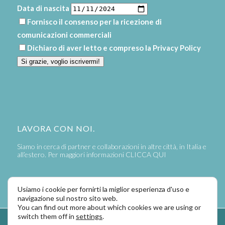
Data di nascita
Fornisco il consenso per la ricezione di
comunicazioni commerciali
Dichiaro di aver letto e compreso la
Privacy Policy
Si grazie, voglio iscrivermi!
LAVORA CON NOI.
Siamo in cerca di partner e collaborazioni in altre città, in Italia e
all’estero. Per maggiori informazioni
CLICCA QUI
Usiamo i cookie per fornirti la miglior esperienza d'uso e
navigazione sul nostro sito web.
You can find out more about which cookies we are using or
switch them off in
settings
.
Powered by
LaPivot Photo Graphic Communication
-
Enfold Theme by