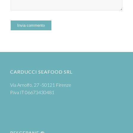
CARDUCCI SEAFOOD SRL
Via Arnolfo, 27 -50121 Firenze
P.iva IT 06673430481
PESCEPANE ®